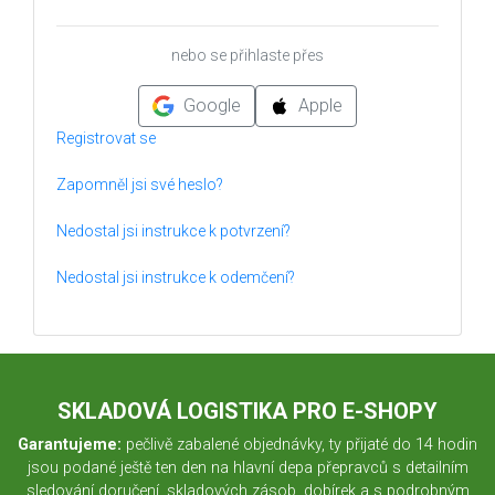
nebo se přihlaste přes
Google
Apple
Registrovat se
Zapomněl jsi své heslo?
Nedostal jsi instrukce k potvrzení?
Nedostal jsi instrukce k odemčení?
SKLADOVÁ LOGISTIKA PRO E-SHOPY
Garantujeme:
pečlivě zabalené objednávky, ty přijaté do 14 hodin
jsou podané ještě ten den na hlavní depa přepravců s detailním
sledování doručení, skladových zásob, dobírek a s podrobným